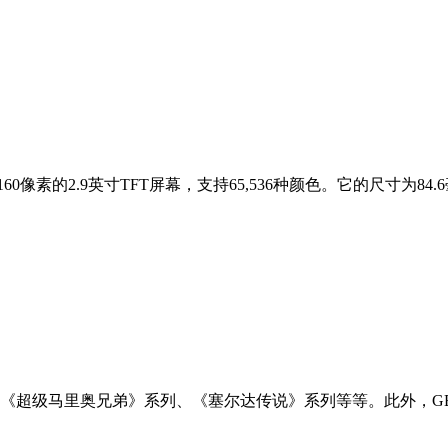
 160像素的2.9英寸TFT屏幕，支持65,536种颜色。它的尺寸为84.
超级马里奥兄弟》系列、《塞尔达传说》系列等等。此外，GBA SP还